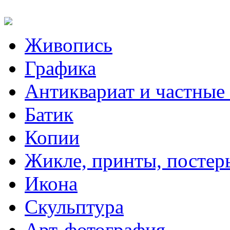
Живопись
Графика
Антиквариат и частные
Батик
Копии
Жикле, принты, постер
Икона
Скульптура
Арт-фотография