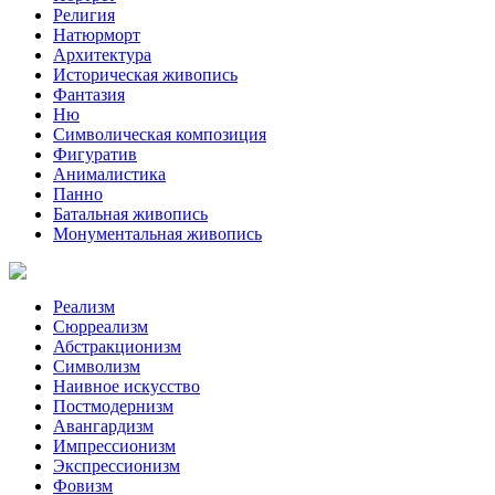
Религия
Натюрморт
Архитектура
Историческая живопись
Фантазия
Ню
Символическая композиция
Фигуратив
Анималистикa
Панно
Батальная живопись
Монументальная живопись
Реализм
Сюрреализм
Абстракционизм
Символизм
Наивное искусство
Постмодернизм
Авангардизм
Импрессионизм
Экспрессионизм
Фовизм