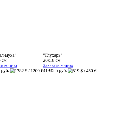
ал-муха"
"Глухарь"
 см
20x18 см
ть копию
Заказать копию
 руб.
41935.5 руб.