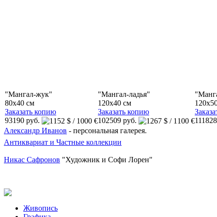
"Мангал-жук"
"Мангал-ладья"
"Манг
80x40 см
120x40 см
120x50
Заказать копию
Заказать копию
Заказа
93190 руб.
102509 руб.
111828
Александр Иванов
- персональная галерея.
Антиквариат и Частные коллекции
Никас Сафронов
"Художник и Софи Лорен"
Живопись
Графика