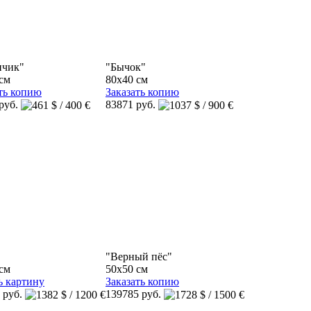
нчик"
"Бычок"
см
80x40 см
ть копию
Заказать копию
руб.
83871 руб.
"
"Верный пёс"
см
50x50 см
ь картину
Заказать копию
 руб.
139785 руб.