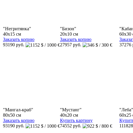
"Негритянка"
"Бизон"
"Каба
40x15 см
20x10 см
60x30 
Заказать копию
Заказать копию
Заказа
93190 руб.
27957 руб.
37276 
"Мангал-краб"
"Мустанг"
"Леба
80x50 см
40x20 см
60x25 
Заказать копию
Купить картину
Купит
93190 руб.
74552 руб.
111828