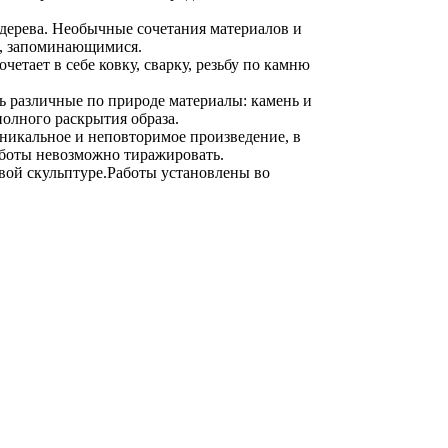
дерева. Необычные сочетания материалов и
и, запоминающимися.
етает в себе ковку, сварку, резьбу по камню
ь различные по природе материалы: камень и
полного раскрытия образа.
уникальное и неповторимое произведение, в
аботы невозможно тиражировать.
вой скульптуре.Работы установлены во