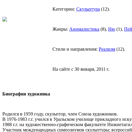
Категории:
Скульптура
(
12
).
Жанры:
Анималистикa
(
8
),
Ню
(
1
),
Пей
Стили и направления:
Реализм
(
12
).
На сайте с 30 января, 2011 г.
Биография художника
Родился в 1959 году, скульптор, член Союза художников.
В 1976-1983 г.г. учился в Уральском училище прикладного иску
1988 г.г. на художественно-графическом факультете Нижнетагил
Участник международных симпозиумов скульптуры; всероссийс