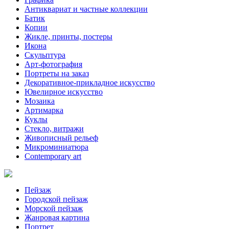
Антиквариат и частные коллекции
Батик
Копии
Жикле, принты, постеры
Икона
Скульптура
Арт-фотография
Портреты на заказ
Декоративное-прикладное искусство
Ювелирное искусство
Мозаика
Артимарка
Куклы
Стекло, витражи
Живописный рельеф
Микроминиатюра
Contemporary art
Пейзаж
Городской пейзаж
Морской пейзаж
Жанровая картина
Портрет