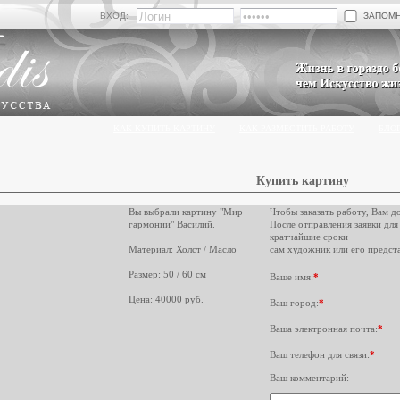
ЗАПОМ
ВХОД:
КАК КУПИТЬ КАРТИНУ
КАК РАЗМЕСТИТЬ РАБОТУ
БЛО
Купить картину
Вы выбрали картину "Мир
Чтобы заказать работу, Вам д
гармонии" Василий.
После отправления заявки для
кратчайшие сроки
Материал: Холст / Масло
сам художник или его предста
Размер: 50 / 60 см
Ваше имя:
*
Цена: 40000 руб.
Ваш город:
*
Ваша электронная почта:
*
Ваш телефон для связи:
*
Ваш комментарий: