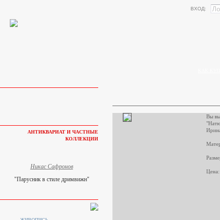
ВХОД:
КАК КУП
Вы вы
"Натю
Ирин
АНТИКВАРИАТ И ЧАСТНЫЕ
КОЛЛЕКЦИИ
Матер
Разме
Никас Сафронов
Цена:
"Парусник в стиле дримвижн"
ЖИВОПИСЬ