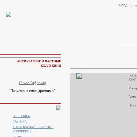
ВХОД:
КАК КУП
АНТИКВАРИАТ И ЧАСТНЫЕ
КОЛЛЕКЦИИ
Вы вы
Ялте"
Никас Сафронов
Матер
"Парусник в стиле дримвижн"
Разме
Цена:
ЖИВОПИСЬ
ГРАФИКА
АНТИКВАРИАТ И ЧАСТНЫЕ
КОЛЛЕКЦИИ
БАТИК