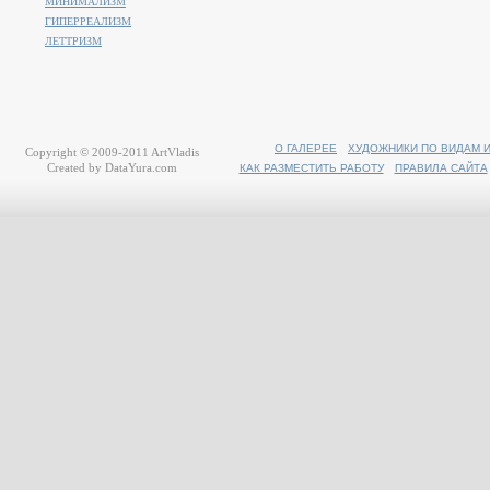
МИНИМАЛИЗМ
ГИПЕРРЕАЛИЗМ
ЛЕТТРИЗМ
О ГАЛЕРЕЕ
ХУДОЖНИКИ ПО ВИДАМ 
Copyright © 2009-2011
ArtVladis
Created by
DataYura.com
КАК РАЗМЕСТИТЬ РАБОТУ
ПРАВИЛА САЙТА