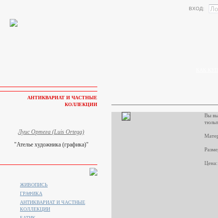
ВХОД:
КАК КУП
АНТИКВАРИАТ И ЧАСТНЫЕ
КОЛЛЕКЦИИ
Вы вы
тюльп
Луис Ортега (Luis Ortega)
Матер
"Ателье художника (графика)"
Разме
Цена:
ЖИВОПИСЬ
ГРАФИКА
АНТИКВАРИАТ И ЧАСТНЫЕ
КОЛЛЕКЦИИ
БАТИК