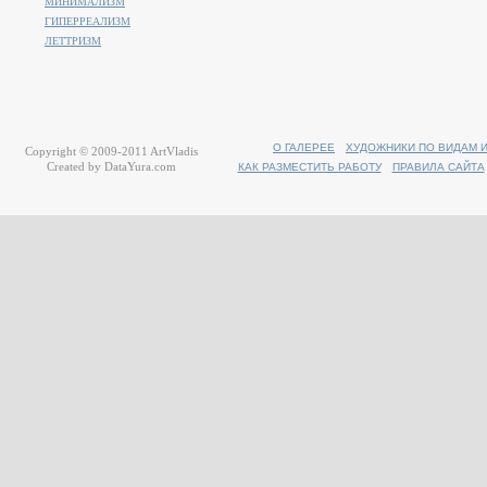
МИНИМАЛИЗМ
ГИПЕРРЕАЛИЗМ
ЛЕТТРИЗМ
О ГАЛЕРЕЕ
ХУДОЖНИКИ ПО ВИДАМ 
Copyright © 2009-2011
ArtVladis
Created by
DataYura.com
КАК РАЗМЕСТИТЬ РАБОТУ
ПРАВИЛА САЙТА