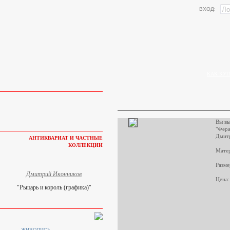
ВХОД:
КАК КУП
Вы вы
"Фера
Дмит
АНТИКВАРИАТ И ЧАСТНЫЕ
КОЛЛЕКЦИИ
Матер
Разме
Дмитрий Иконников
Цена:
"Рыцарь и король (графика)"
ЖИВОПИСЬ