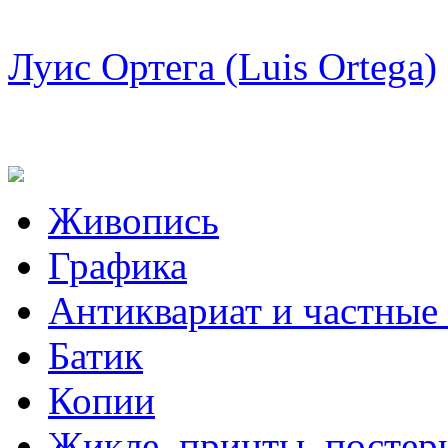
Луис Ортега (Luis Ortega)
Живопись
Графика
Антиквариат и частные
Батик
Копии
Жикле, принты, постер