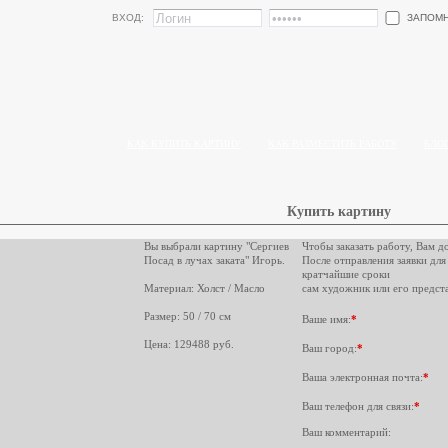
ЗАПОМ
ВХОД:
КАК КУПИТЬ КАРТИНУ
КАК РАЗМЕСТИТЬ РАБОТУ
БЛО
Купить картину
Вы выбрали картину "Сергиев
Чтобы заказать работу, Вам д
Посад в лучах заката" Игорь.
После отправления заявки для
кратчайшие сроки
Материал: Холст / Масло
сам художник или его предста
Размер: 50 / 70 см
Ваше имя:
*
Цена: 129488 руб.
Ваш город:
*
Ваша электронная почта:
*
Ваш телефон для связи:
*
Ваш комментарий: