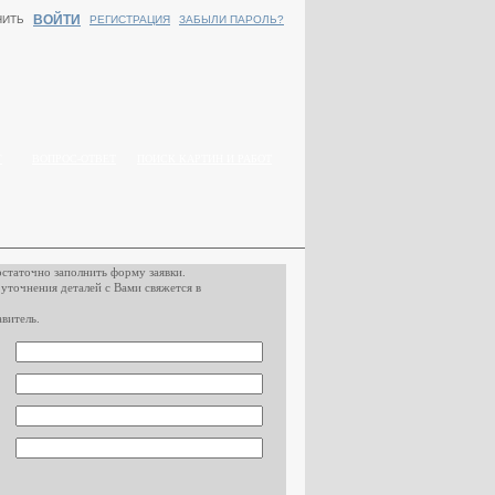
ВОЙТИ
НИТЬ
РЕГИСТРАЦИЯ
ЗАБЫЛИ ПАРОЛЬ?
Г
ВОПРОС-ОТВЕТ
ПОИСК КАРТИН И РАБОТ
остаточно заполнить форму заявки.
 уточнения деталей с Вами свяжется в
витель.