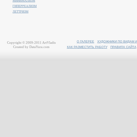
МИНИМАЛИЗМ
ГИПЕРРЕАЛИЗМ
ЛЕТТРИЗМ
О ГАЛЕРЕЕ
ХУДОЖНИКИ ПО ВИДАМ 
Copyright © 2009-2011
ArtVladis
Created by
DataYura.com
КАК РАЗМЕСТИТЬ РАБОТУ
ПРАВИЛА САЙТА