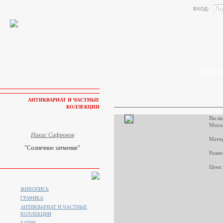
ВХОД:
КАК КУП
АНТИКВАРИАТ И ЧАСТНЫЕ
КОЛЛЕКЦИИ
Вы вы
Миха
Никас Сафронов
Матер
"Солнечное затмение"
Разме
Цена:
ЖИВОПИСЬ
ГРАФИКА
АНТИКВАРИАТ И ЧАСТНЫЕ
КОЛЛЕКЦИИ
БАТИК