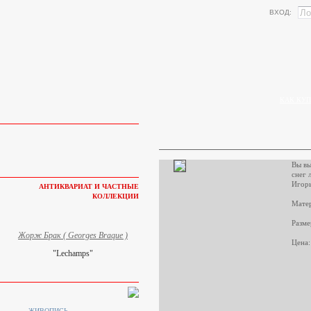
ВХОД:
КАК КУП
Вы вы
снег 
Игорь
АНТИКВАРИАТ И ЧАСТНЫЕ
КОЛЛЕКЦИИ
Матер
Разме
Жорж Брак ( Georges Braque )
Цена:
"Lechamps"
ЖИВОПИСЬ