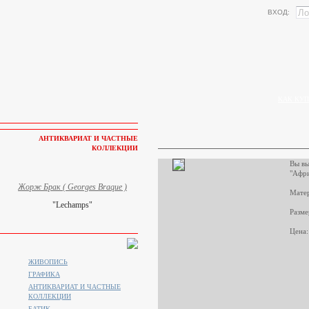
ВХОД:
КАК КУП
АНТИКВАРИАТ И ЧАСТНЫЕ
КОЛЛЕКЦИИ
Вы вы
"Афри
Жорж Брак ( Georges Braque )
Матер
"Lechamps"
Разме
Цена:
ЖИВОПИСЬ
ГРАФИКА
АНТИКВАРИАТ И ЧАСТНЫЕ
КОЛЛЕКЦИИ
БАТИК