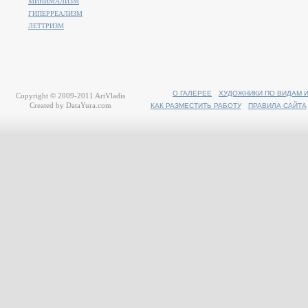
МИНИМАЛИЗМ
ГИПЕРРЕАЛИЗМ
ЛЕТТРИЗМ
О ГАЛЕРЕЕ
ХУДОЖНИКИ ПО ВИДАМ 
Copyright © 2009-2011
ArtVladis
Created by
DataYura.com
КАК РАЗМЕСТИТЬ РАБОТУ
ПРАВИЛА САЙТА