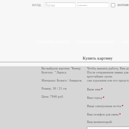
ЗАПОМ
ВХОД:
КАК КУПИТЬ КАРТИНУ
КАК РАЗМЕСТИТЬ РАБОТУ
БЛО
Купить картину
Вы выбрали картину "Кемер.
Чтобы заказать работу, Вам д
Бунгало. " Лариса.
После отправления заявки для
кратчайшие сроки
Материал: Бумага / Акварель
сам художник или его предста
Размер: 30 / 21 см
Ваше имя:
*
Цена: 7946 руб.
Ваш город:
*
Ваша электронная почта:
*
Ваш телефон для связи:
*
Ваш комментарий: