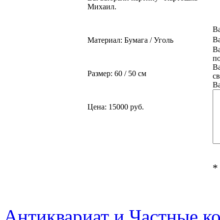
Михаил.
В
В
Материал: Бумага / Уголь
В
по
В
Размер: 60 / 50 см
св
В
Цена: 15000 руб.
*
Антиквариат и Частные к