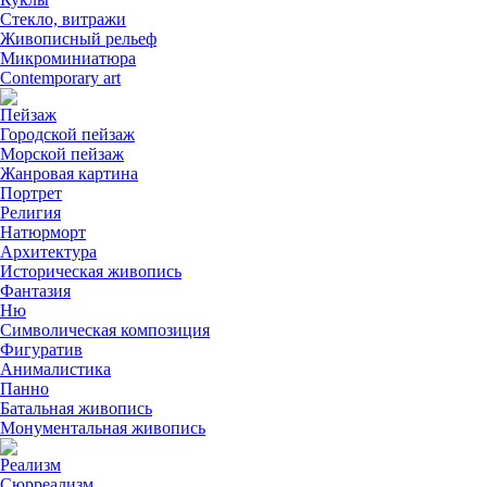
Стекло, витражи
Живописный рельеф
Микроминиатюра
Contemporary art
Пейзаж
Городской пейзаж
Морской пейзаж
Жанровая картина
Портрет
Религия
Натюрморт
Архитектура
Историческая живопись
Фантазия
Ню
Символическая композиция
Фигуратив
Анималистикa
Панно
Батальная живопись
Монументальная живопись
Реализм
Сюрреализм