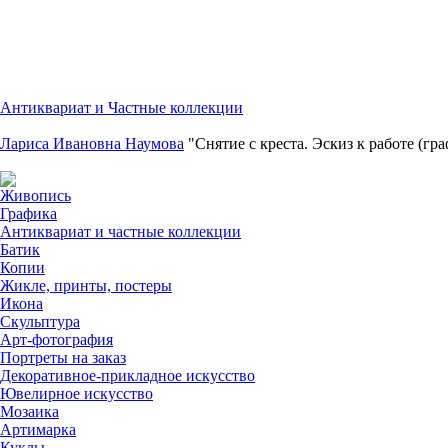
Антиквариат и Частные коллекции
Лариса Ивановна Наумова
"Снятие с креста. Эскиз к работе (гр
Живопись
Графика
Антиквариат и частные коллекции
Батик
Копии
Жикле, принты, постеры
Икона
Скульптура
Арт-фотография
Портреты на заказ
Декоративное-прикладное искусство
Ювелирное искусство
Мозаика
Артимарка
Куклы