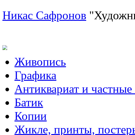
Никас Сафронов
"Художн
Живопись
Графика
Антиквариат и частные
Батик
Копии
Жикле, принты, постер