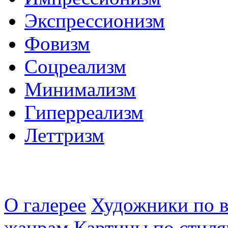
Экспрессионизм
Фовизм
Соцреализм
Минимализм
Гиперреализм
Леттризм
О галерее
Художники по в
жанрам
Картины по стиля