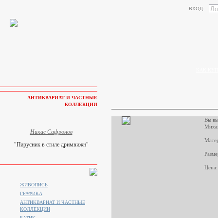
ВХОД:
КАК КУП
АНТИКВАРИАТ И ЧАСТНЫЕ
КОЛЛЕКЦИИ
Вы вы
Миха
Никас Сафронов
Матер
"Парусник в стиле дримвижн"
Разме
Цена:
ЖИВОПИСЬ
ГРАФИКА
АНТИКВАРИАТ И ЧАСТНЫЕ
КОЛЛЕКЦИИ
БАТИК