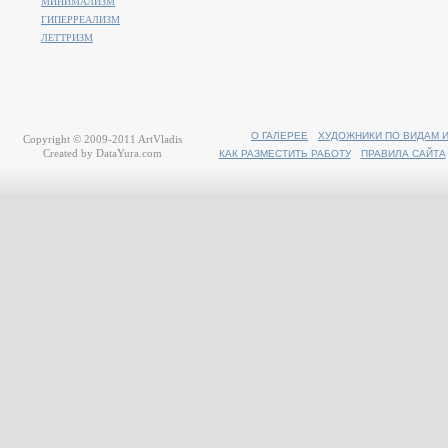
МИНИМАЛИЗМ
ГИПЕРРЕАЛИЗМ
ЛЕТТРИЗМ
О ГАЛЕРЕЕ
ХУДОЖНИКИ ПО ВИДАМ 
Copyright © 2009-2011
ArtVladis
Created by
DataYura.com
КАК РАЗМЕСТИТЬ РАБОТУ
ПРАВИЛА САЙТА