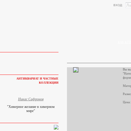
ВХОД:
КАК КУП
Вы вы
"Нат
формо
АНТИКВАРИАТ И ЧАСТНЫЕ
КОЛЛЕКЦИИ
Матер
Разме
Никас Сафронов
Цена:
"Химерное желание в химерном
мире"