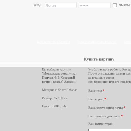
ЗАПОМ
ВХОД:
КАК КУПИТЬ КАРТИНУ
КАК РАЗМЕСТИТЬ РАБОТУ
БЛО
Купить картину
Вы выбрали картину
Чтобы заказать работу, Вам д
"Московская романтика.
После отправления заявки для
Причал № 3. Северный
кратчайшие сроки
речной вокзал" Алексей.
сам художник или его предста
Материал: Холст / Масло
Ваше имя:
*
Размер: 25 / 60 см
Ваш город:
*
Цена: 30000 руб.
Ваша электронная почта:
*
Ваш телефон для связи:
*
Ваш комментарий: