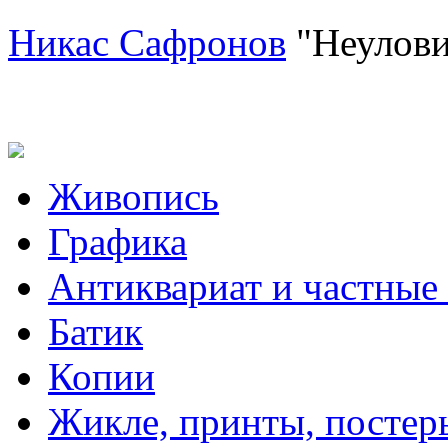
Никас Сафронов
"Неулови
Живопись
Графика
Антиквариат и частные
Батик
Копии
Жикле, принты, постер