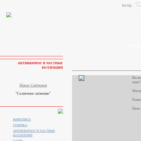
ВХОД:
КАК КУП
АНТИКВАРИАТ И ЧАСТНЫЕ
КОЛЛЕКЦИИ
Вы вы
маки"
Никас Сафронов
Матер
"Солнечное затмение"
Разме
Цена:
ЖИВОПИСЬ
ГРАФИКА
АНТИКВАРИАТ И ЧАСТНЫЕ
КОЛЛЕКЦИИ
БАТИК