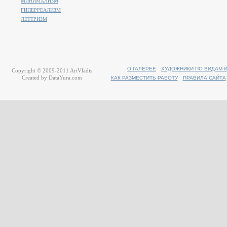
МИНИМАЛИЗМ
ГИПЕРРЕАЛИЗМ
ЛЕТТРИЗМ
О ГАЛЕРЕЕ
ХУДОЖНИКИ ПО ВИДАМ 
Copyright © 2009-2011
ArtVladis
Created by
DataYura.com
КАК РАЗМЕСТИТЬ РАБОТУ
ПРАВИЛА САЙТА