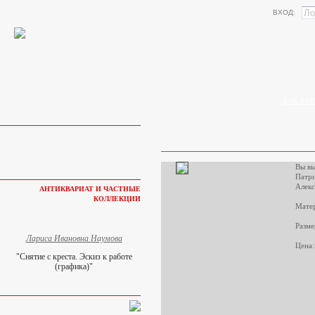
ВХОД:
КАК КУП
Вы вы
Патри
Алекс
АНТИКВАРИАТ И ЧАСТНЫЕ
КОЛЛЕКЦИИ
Матер
Разме
Лариса Ивановна Наумова
Цена:
"Снятие с креста. Эскиз к работе
(графика)"