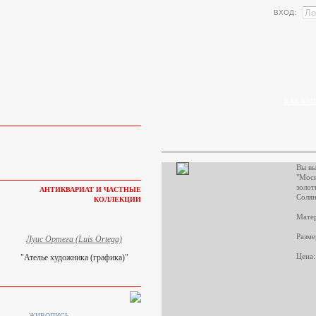
ВХОД:
КАК КУП
Вы вы
"Моск
золот
АНТИКВАРИАТ И ЧАСТНЫЕ
Солян
КОЛЛЕКЦИИ
Матер
Разме
Луис Ортега (Luis Ortega)
Цена:
"Ателье художника (графика)"
ЖИВОПИСЬ