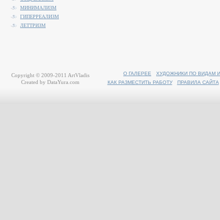
МИНИМАЛИЗМ
ГИПЕРРЕАЛИЗМ
ЛЕТТРИЗМ
О ГАЛЕРЕЕ
ХУДОЖНИКИ ПО ВИДАМ 
Copyright © 2009-2011
ArtVladis
Created by
DataYura.com
КАК РАЗМЕСТИТЬ РАБОТУ
ПРАВИЛА САЙТА