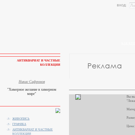
ВХОД:
КАК КУП
АНТИКВАРИАТ И ЧАСТНЫЕ
КОЛЛЕКЦИИ
Никас Сафронов
"Химерное желание в химерном
мире"
Вы вы
"Лежа
Матер
Разме
ЖИВОПИСЬ
ГРАФИКА
Цена:
АНТИКВАРИАТ И ЧАСТНЫЕ
КОЛЛЕКЦИИ