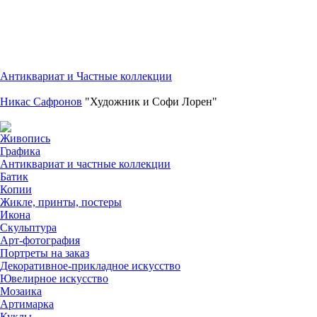
Антиквариат и Частные коллекции
Никас Сафронов
"Художник и Софи Лорен"
Живопись
Графика
Антиквариат и частные коллекции
Батик
Копии
Жикле, принты, постеры
Икона
Скульптура
Арт-фотография
Портреты на заказ
Декоративное-прикладное искусство
Ювелирное искусство
Мозаика
Артимарка
Куклы