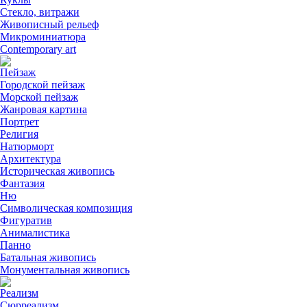
Стекло, витражи
Живописный рельеф
Микроминиатюра
Contemporary art
Пейзаж
Городской пейзаж
Морской пейзаж
Жанровая картина
Портрет
Религия
Натюрморт
Архитектура
Историческая живопись
Фантазия
Ню
Символическая композиция
Фигуратив
Анималистикa
Панно
Батальная живопись
Монументальная живопись
Реализм
Сюрреализм