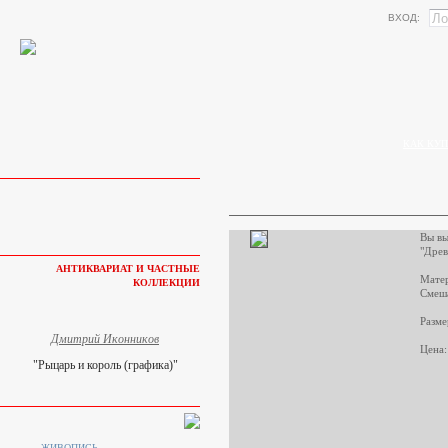
ВХОД:
КАК КУП
Вы вы
"Древ
АНТИКВАРИАТ И ЧАСТНЫЕ
Матер
КОЛЛЕКЦИИ
Смеша
Разме
Дмитрий Иконников
Цена:
"Рыцарь и король (графика)"
ЖИВОПИСЬ