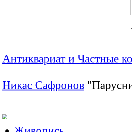
Антиквариат и Частные к
Никас Сафронов
"Парусни
Живопись