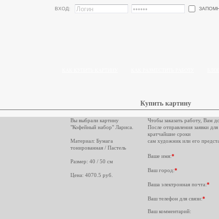
ЗАПОМ
ВХОД:
КАК КУПИТЬ КАРТИНУ
КАК РАЗМЕСТИТЬ РАБОТУ
БЛО
Купить картину
Вы выбрали картину
Чтобы заказать работу, Вам д
"Кофейный набор" Лариса.
После отправления заявки для
кратчайшие сроки
Материал: Бумага
сам художник или его предста
тонированная / Пастель
Ваше имя:
*
Размер: 40 / 50 см
Ваш город:
*
Цена: 4070.5 руб.
Ваша электронная почта:
*
Ваш телефон для связи:
*
Ваш комментарий: