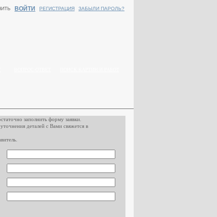
ВОЙТИ
НИТЬ
РЕГИСТРАЦИЯ
ЗАБЫЛИ ПАРОЛЬ?
Г
ВОПРОС-ОТВЕТ
ПОИСК КАРТИН И РАБОТ
остаточно заполнить форму заявки.
 уточнения деталей с Вами свяжется в
витель.