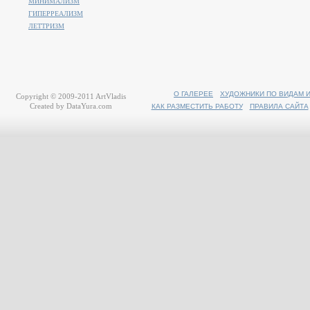
МИНИМАЛИЗМ
ГИПЕРРЕАЛИЗМ
ЛЕТТРИЗМ
О ГАЛЕРЕЕ
ХУДОЖНИКИ ПО ВИДАМ 
Copyright © 2009-2011
ArtVladis
Created by
DataYura.com
КАК РАЗМЕСТИТЬ РАБОТУ
ПРАВИЛА САЙТА