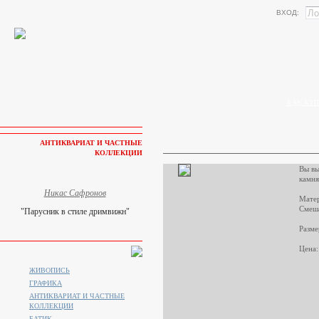
ВХОД:
КАК КУП
АНТИКВАРИАТ И ЧАСТНЫЕ
КОЛЛЕКЦИИ
Вы вы
камня
Никас Сафронов
Матер
Смеша
"Парусник в стиле дримвижн"
Разме
Цена:
ЖИВОПИСЬ
ГРАФИКА
АНТИКВАРИАТ И ЧАСТНЫЕ
КОЛЛЕКЦИИ
БАТИК