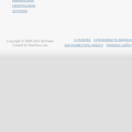
МИНИМАЛИЗМ
ГИПЕРРЕАЛИЗМ
ЛЕТТРИЗМ
О ГАЛЕРЕЕ
ХУДОЖНИКИ ПО ВИДАМ 
Copyright © 2009-2011
ArtVladis
Created by
DataYura.com
КАК РАЗМЕСТИТЬ РАБОТУ
ПРАВИЛА САЙТА