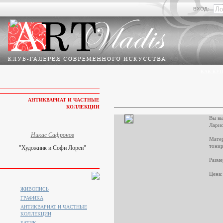
ВХОД:
КАК КУП
АНТИКВАРИАТ И ЧАСТНЫЕ
КОЛЛЕКЦИИ
Вы вы
Ларис
Никас Сафронов
Матер
тонир
"Художник и Софи Лорен"
Разме
Цена:
ЖИВОПИСЬ
ГРАФИКА
АНТИКВАРИАТ И ЧАСТНЫЕ
КОЛЛЕКЦИИ
БАТИК