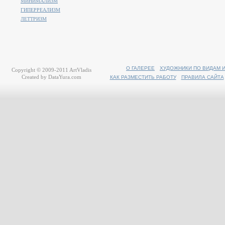
МИНИМАЛИЗМ
ГИПЕРРЕАЛИЗМ
ЛЕТТРИЗМ
О ГАЛЕРЕЕ
ХУДОЖНИКИ ПО ВИДАМ 
Copyright © 2009-2011
ArtVladis
Created by
DataYura.com
КАК РАЗМЕСТИТЬ РАБОТУ
ПРАВИЛА САЙТА