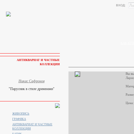
ВХОД:
КАК КУП
АНТИКВАРИАТ И ЧАСТНЫЕ
КОЛЛЕКЦИИ
Вы вы
Ларис
Никас Сафронов
Матер
"Парусник в стиле дримвижн"
Разме
Цена:
ЖИВОПИСЬ
ГРАФИКА
АНТИКВАРИАТ И ЧАСТНЫЕ
КОЛЛЕКЦИИ
БАТИК