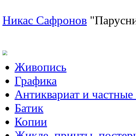
Никас Сафронов
"Парусни
Живопись
Графика
Антиквариат и частные
Батик
Копии
Жикле, принты, постер