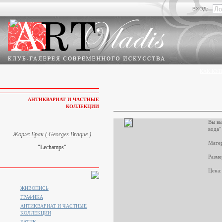
ВХОД:
КАК КУП
АНТИКВАРИАТ И ЧАСТНЫЕ
КОЛЛЕКЦИИ
Вы вы
вода"
Жорж Брак ( Georges Braque )
Матер
"Lechamps"
Разме
Цена:
ЖИВОПИСЬ
ГРАФИКА
АНТИКВАРИАТ И ЧАСТНЫЕ
КОЛЛЕКЦИИ
БАТИК