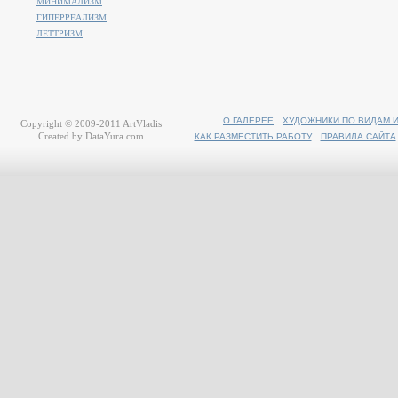
МИНИМАЛИЗМ
ГИПЕРРЕАЛИЗМ
ЛЕТТРИЗМ
О ГАЛЕРЕЕ
ХУДОЖНИКИ ПО ВИДАМ 
Copyright © 2009-2011
ArtVladis
Created by
DataYura.com
КАК РАЗМЕСТИТЬ РАБОТУ
ПРАВИЛА САЙТА