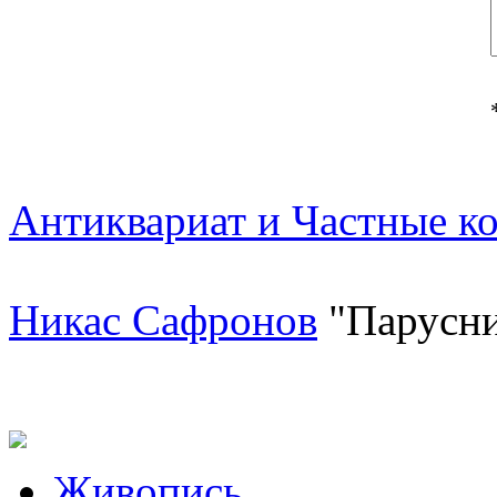
Антиквариат и Частные к
Никас Сафронов
"Парусни
Живопись