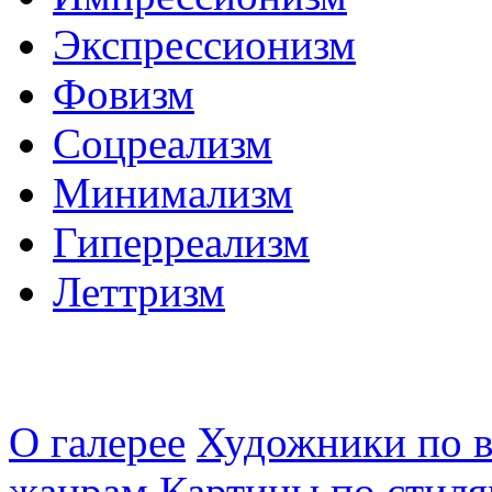
Экспрессионизм
Фовизм
Соцреализм
Минимализм
Гиперреализм
Леттризм
О галерее
Художники по в
жанрам
Картины по стиля