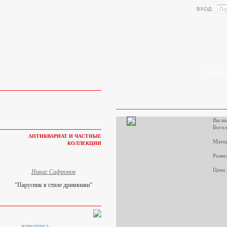
ВХОД:
КАК КУП
Вы вы
Бого
АНТИКВАРИАТ И ЧАСТНЫЕ
Матер
КОЛЛЕКЦИИ
Разме
Цена:
Никас Сафронов
"Парусник в стиле дримвижн"
ЖИВОПИСЬ