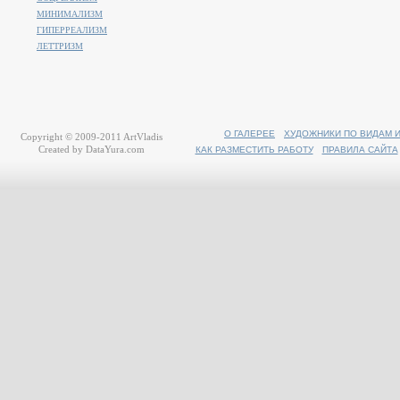
МИНИМАЛИЗМ
ГИПЕРРЕАЛИЗМ
ЛЕТТРИЗМ
О ГАЛЕРЕЕ
ХУДОЖНИКИ ПО ВИДАМ 
Copyright © 2009-2011
ArtVladis
Created by
DataYura.com
КАК РАЗМЕСТИТЬ РАБОТУ
ПРАВИЛА САЙТА