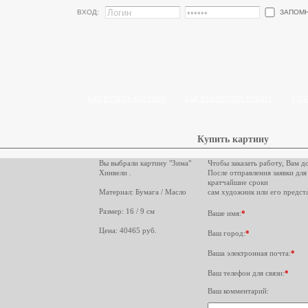
ЗАПОМ
ВХОД:
КАК КУПИТЬ КАРТИНУ
КАК РАЗМЕСТИТЬ РАБОТУ
БЛО
Купить картину
Вы выбрали картину "Зима"
Чтобы заказать работу, Вам д
Хинвели .
После отправления заявки для
кратчайшие сроки
Материал: Бумага / Масло
сам художник или его предста
Размер: 16 / 9 см
Ваше имя:
*
Цена: 40465 руб.
Ваш город:
*
Ваша электронная почта:
*
Ваш телефон для связи:
*
Ваш комментарий: