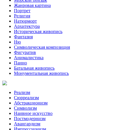
Морской пейзаж
Жанровая картина
Портрет
Религия
Натюрморт
Архитектура
Историческая живопись
Фантазия
Ню
Символическая композиция
Фигуратив
Анималистикa
Панно
Батальная живопись
Монументальная живопись
Реализм
Сюрреализм
Абстракционизм
Символизм
Наивное искусство
Постмодернизм
Авангардизм
Импрессионизм