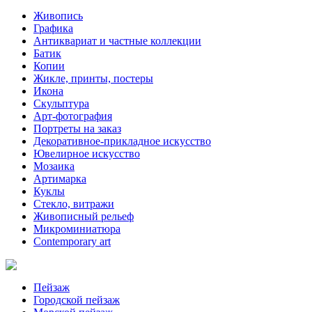
Живопись
Графика
Антиквариат и частные коллекции
Батик
Копии
Жикле, принты, постеры
Икона
Скульптура
Арт-фотография
Портреты на заказ
Декоративное-прикладное искусство
Ювелирное искусство
Мозаика
Артимарка
Куклы
Стекло, витражи
Живописный рельеф
Микроминиатюра
Contemporary art
Пейзаж
Городской пейзаж