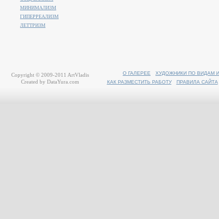
МИНИМАЛИЗМ
ГИПЕРРЕАЛИЗМ
ЛЕТТРИЗМ
О ГАЛЕРЕЕ
ХУДОЖНИКИ ПО ВИДАМ 
Copyright © 2009-2011
ArtVladis
Created by
DataYura.com
КАК РАЗМЕСТИТЬ РАБОТУ
ПРАВИЛА САЙТА