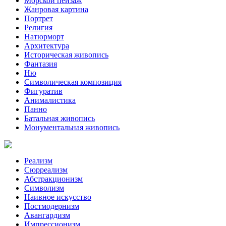
Морской пейзаж
Жанровая картина
Портрет
Религия
Натюрморт
Архитектура
Историческая живопись
Фантазия
Ню
Символическая композиция
Фигуратив
Анималистикa
Панно
Батальная живопись
Монументальная живопись
Реализм
Сюрреализм
Абстракционизм
Символизм
Наивное искусство
Постмодернизм
Авангардизм
Импрессионизм