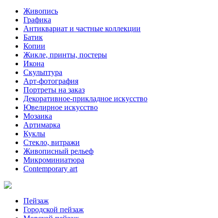
Живопись
Графика
Антиквариат и частные коллекции
Батик
Копии
Жикле, принты, постеры
Икона
Скульптура
Арт-фотография
Портреты на заказ
Декоративное-прикладное искусство
Ювелирное искусство
Мозаика
Артимарка
Куклы
Стекло, витражи
Живописный рельеф
Микроминиатюра
Contemporary art
Пейзаж
Городской пейзаж