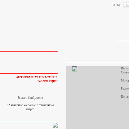
ВХОД:
КАК КУП
Вы вы
Серге
АНТИКВАРИАТ И ЧАСТНЫЕ
Матер
КОЛЛЕКЦИИ
Разме
Цена:
Никас Сафронов
"Химерное желание в химерном
мире"