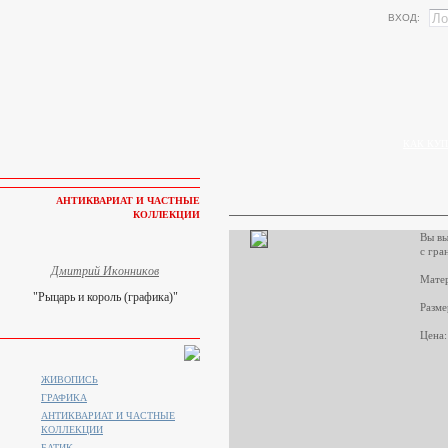
ВХОД:
КАК КУП
АНТИКВАРИАТ И ЧАСТНЫЕ
КОЛЛЕКЦИИ
Вы вы
с гра
Дмитрий Иконников
Матер
"Рыцарь и король (графика)"
Разме
Цена:
ЖИВОПИСЬ
ГРАФИКА
АНТИКВАРИАТ И ЧАСТНЫЕ
КОЛЛЕКЦИИ
БАТИК