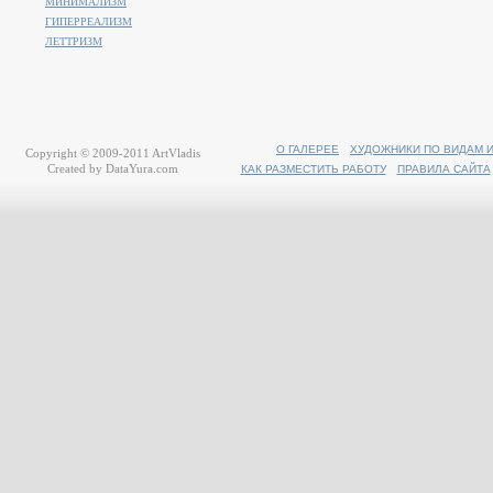
МИНИМАЛИЗМ
ГИПЕРРЕАЛИЗМ
ЛЕТТРИЗМ
О ГАЛЕРЕЕ
ХУДОЖНИКИ ПО ВИДАМ 
Copyright © 2009-2011
ArtVladis
Created by
DataYura.com
КАК РАЗМЕСТИТЬ РАБОТУ
ПРАВИЛА САЙТА