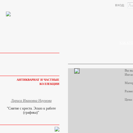
ВХОД:
КАК КУП
Вы вы
Инган
АНТИКВАРИАТ И ЧАСТНЫЕ
Матер
КОЛЛЕКЦИИ
Разме
Цена:
Лариса Ивановна Наумова
"Снятие с креста. Эскиз к работе
(графика)"