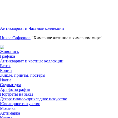
Антиквариат и Частные коллекции
Никас Сафронов
"Химерное желание в химерном мире"
Живопись
Графика
Антиквариат и частные коллекции
Батик
Копии
Жикле, принты, постеры
Икона
Скульптура
Арт-фотография
Портреты на заказ
Декоративное-прикладное искусство
Ювелирное искусство
Мозаика
Артимарка
Куклы