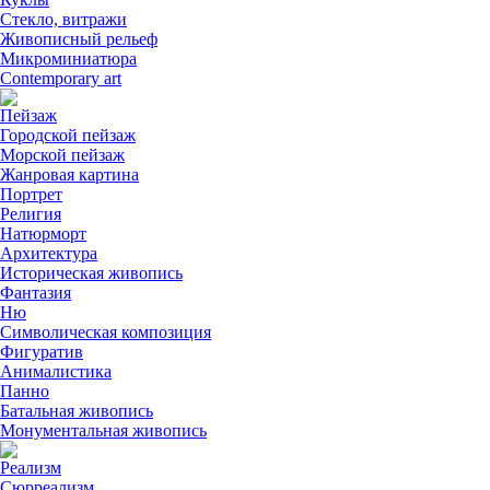
Стекло, витражи
Живописный рельеф
Микроминиатюра
Contemporary art
Пейзаж
Городской пейзаж
Морской пейзаж
Жанровая картина
Портрет
Религия
Натюрморт
Архитектура
Историческая живопись
Фантазия
Ню
Символическая композиция
Фигуратив
Анималистикa
Панно
Батальная живопись
Монументальная живопись
Реализм
Сюрреализм