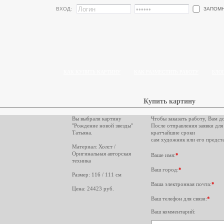
ЗАПОМ
ВХОД:
КАК КУПИТЬ КАРТИНУ
КАК РАЗМЕСТИТЬ РАБОТУ
БЛО
Купить картину
Вы выбрали картину
Чтобы заказать работу, Вам д
"Рождение новой звезды"
После отправления заявки для
Татьяна.
кратчайшие сроки
сам художник или его предста
Материал: Холст /
Оригинальная авторская
Ваше имя:
*
техника
Ваш город:
*
Размер: 116 / 111 см
Ваша электронная почта:
*
Цена: 24423 руб.
Ваш телефон для связи:
*
Ваш комментарий: