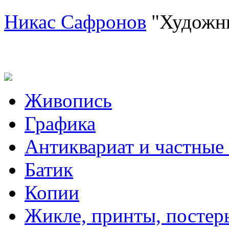
Никас Сафронов
"Художн
Живопись
Графика
Антиквариат и частные
Батик
Копии
Жикле, принты, постер