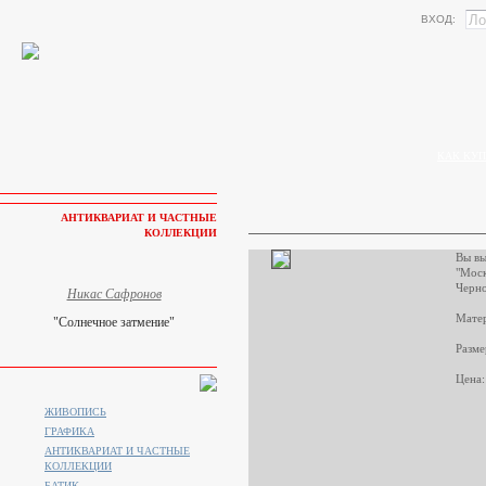
ВХОД:
КАК КУП
АНТИКВАРИАТ И ЧАСТНЫЕ
КОЛЛЕКЦИИ
Вы вы
"Моск
Черно
Никас Сафронов
Матер
"Солнечное затмение"
Разме
Цена:
ЖИВОПИСЬ
ГРАФИКА
АНТИКВАРИАТ И ЧАСТНЫЕ
КОЛЛЕКЦИИ
БАТИК