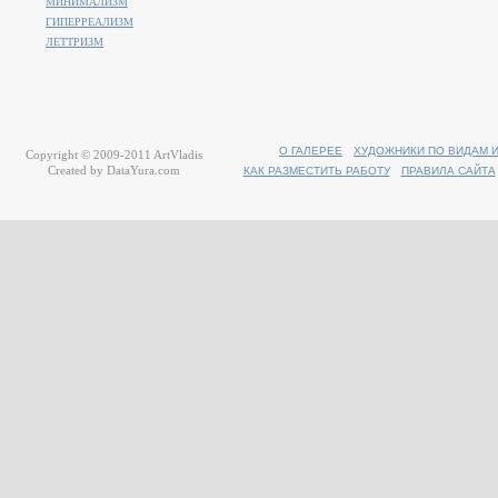
МИНИМАЛИЗМ
ГИПЕРРЕАЛИЗМ
ЛЕТТРИЗМ
О ГАЛЕРЕЕ
ХУДОЖНИКИ ПО ВИДАМ 
Copyright © 2009-2011
ArtVladis
Created by
DataYura.com
КАК РАЗМЕСТИТЬ РАБОТУ
ПРАВИЛА САЙТА