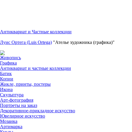
Антиквариат и Частные коллекции
Луис Ортега (Luis Ortega)
"Ателье художника (графика)"
Живопись
Графика
Антиквариат и частные коллекции
Батик
Копии
Жикле, принты, постеры
Икона
Скульптура
Арт-фотография
Портреты на заказ
Декоративное-прикладное искусство
Ювелирное искусство
Мозаика
Артимарка
Куклы