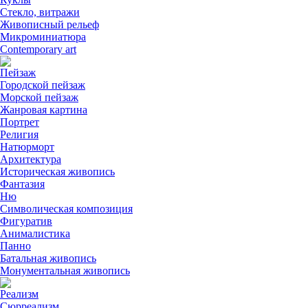
Стекло, витражи
Живописный рельеф
Микроминиатюра
Contemporary art
Пейзаж
Городской пейзаж
Морской пейзаж
Жанровая картина
Портрет
Религия
Натюрморт
Архитектура
Историческая живопись
Фантазия
Ню
Символическая композиция
Фигуратив
Анималистикa
Панно
Батальная живопись
Монументальная живопись
Реализм
Сюрреализм