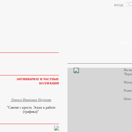
ВХОД:
КАК КУП
Вы вы
"Карм
АНТИКВАРИАТ И ЧАСТНЫЕ
Матер
КОЛЛЕКЦИИ
Разме
Цена:
Лариса Ивановна Наумова
"Снятие с креста. Эскиз к работе
(графика)"